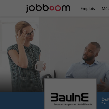
Emplois
Mét
Ba
* Aut