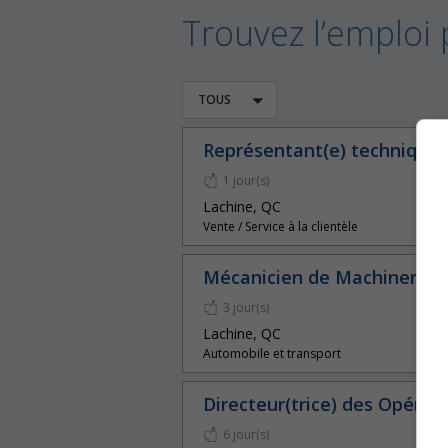
Trouvez l’emploi 
TOUS
Représentant(e) techniques
1 jour(s)
Lachine, QC
Vente / Service à la clientèle
Mécanicien de Machinerie F
3 jour(s)
Lachine, QC
Automobile et transport
Directeur(trice) des Opérat
6 jour(s)