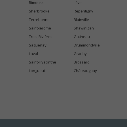
Rimouski
Lévis
Sherbrooke
Repentigny
Terrebonne
Blainville
Saint-Jérôme
Shawinigan
Trois-Rivières
Gatineau
Saguenay
Drummondville
Laval
Granby
Saint-Hyacinthe
Brossard
Longueuil
Châteauguay