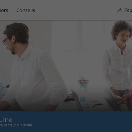
iers
Conseils
Esp
ulne
re secteur d'activité