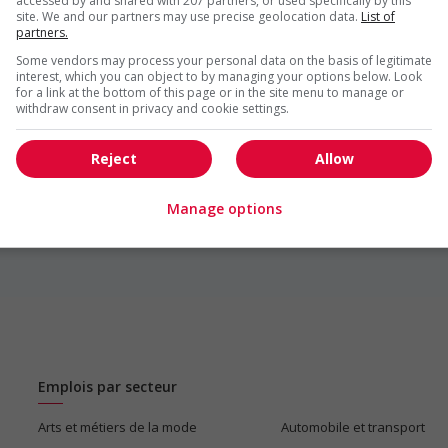
accessed by and shared with 207 partners, or used specifically by this
site. We and our partners may use precise geolocation data.
List of
partners.
Some vendors may process your personal data on the basis of legitimate
interest, which you can object to by managing your options below. Look
entes techniques et achats
for a link at the bottom of this page or in the site menu to manage or
withdraw consent in privacy and cookie settings.
Reject
Allow
Manage options
1
Emplois par secteur
Arts et métiers de la mode
Automobile et transport