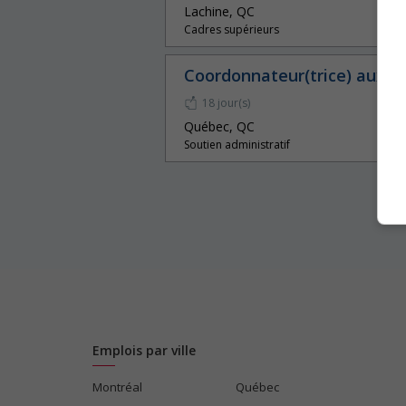
Lachine, QC
Cadres supérieurs
Coordonnateur(trice) aux v
18 jour(s)
Québec, QC
Soutien administratif
Emplois par ville
Montréal
Québec