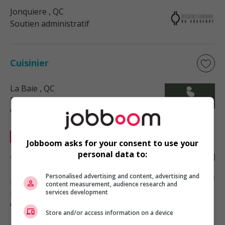
Jonquiere
, QC
Soutien administratif
Cuisinier
La Baie
, QC
Restauration, hôtellerie, tourisme
et loisirs
En vedette
Jobboom asks for your consent to use your
personal data to:
Grillardin
Personalised advertising and content, advertising and
Lévis
, QC
content measurement, audience research and
services development
Restauration, hôtellerie, tourisme
et loisirs
Store and/or access information on a device