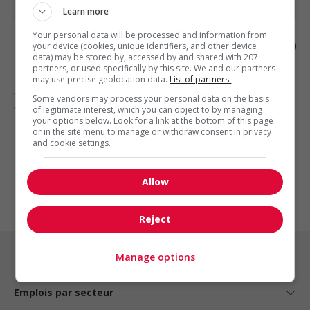
Learn more
Your personal data will be processed and information from
Démonstrateur(trice) de produits en
your device (cookies, unique identifiers, and other device
épicerie
data) may be stored by, accessed by and shared with 207
partners, or used specifically by this site. We and our partners
may use precise geolocation data.
List of partners.
Québec
, QC
Some vendors may process your personal data on the basis
Vente, achat et service à la clientèle
of legitimate interest, which you can object to by managing
your options below. Look for a link at the bottom of this page
or in the site menu to manage or withdraw consent in privacy
and cookie settings.
1 - 4 de 4 résultats
Allow
1
Reject
Emplois par ville
Manage options
Emplois par secteur