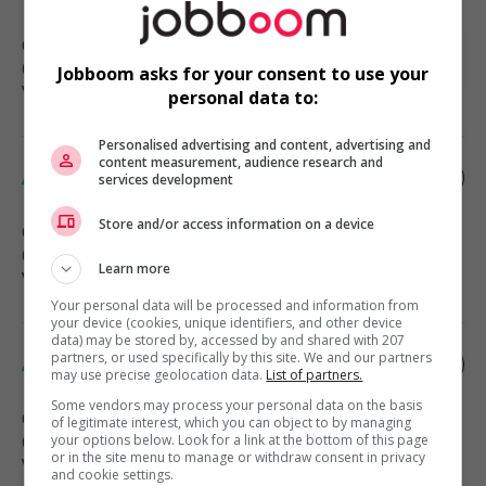
Calgary
, AB
(107 km)
Jobboom asks for your consent to use your
Vente, achat et service à la clientèle
personal data to:
Personalised advertising and content, advertising and
content measurement, audience research and
Associé au service de marchandisage
services development
Store and/or access information on a device
Calgary
, AB
(108 km)
Learn more
Vente, achat et service à la clientèle
Your personal data will be processed and information from
your device (cookies, unique identifiers, and other device
data) may be stored by, accessed by and shared with 207
partners, or used specifically by this site. We and our partners
Associé, service à la clientele
may use precise geolocation data.
List of partners.
Some vendors may process your personal data on the basis
Calgary
, AB
of legitimate interest, which you can object to by managing
(117 km)
your options below. Look for a link at the bottom of this page
or in the site menu to manage or withdraw consent in privacy
Vente, achat et service à la clientèle
and cookie settings.