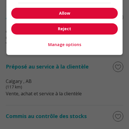
Allow
Associé, service à la clientele
Reject
Calgary
, AB
(117 km)
Vente, achat et service à la clientèle
Manage options
Préposé au service à la clientèle
Calgary
, AB
(117 km)
Vente, achat et service à la clientèle
Commis au contrôle des stocks