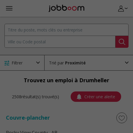
Filtrer
Trié par
Trouvez un emploi à Drumheller
2508résultat(s) trouvé(s)
Créer une alerte
Couvre-plancher
Rocky View County
, AB