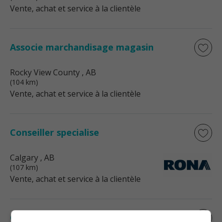
Vente, achat et service à la clientèle
Associe marchandisage magasin
Rocky View County
, AB
(104 km)
Vente, achat et service à la clientèle
Conseiller specialise
Calgary
, AB
(107 km)
Vente, achat et service à la clientèle
Conseiller specialise