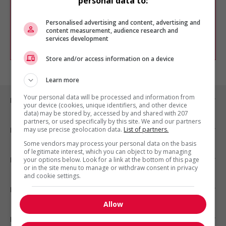
personal data to:
Vous pouvez en tout temps utiliser nos
outils pour raffiner votre recherche, ou
chercher un poste selon votre profil
Personalised advertising and content, advertising and
d'intérêt en emploi en vous
inscrivant
content measurement, audience research and
services development
comme membre Jobboom.
Store and/or access information on a device
Learn more
Your personal data will be processed and information from
Emplois par ville
your device (cookies, unique identifiers, and other device
data) may be stored by, accessed by and shared with 207
partners, or used specifically by this site. We and our partners
may use precise geolocation data.
List of partners.
Emplois par secteur
Some vendors may process your personal data on the basis
of legitimate interest, which you can object to by managing
Emplois par statut
your options below. Look for a link at the bottom of this page
or in the site menu to manage or withdraw consent in privacy
and cookie settings.
Emplois par type
Allow
Nos suggestions