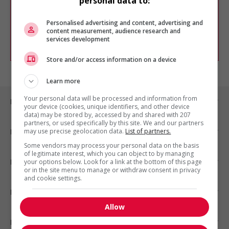
personal data to:
Vous pouvez en tout temps utiliser nos
outils pour raffiner votre recherche, ou
chercher un poste selon votre profil
Personalised advertising and content, advertising and
d'intérêt en emploi en vous
inscrivant
content measurement, audience research and
services development
comme membre Jobboom.
Store and/or access information on a device
Learn more
Your personal data will be processed and information from
Emplois par ville
your device (cookies, unique identifiers, and other device
data) may be stored by, accessed by and shared with 207
partners, or used specifically by this site. We and our partners
may use precise geolocation data.
List of partners.
Emplois par secteur
Some vendors may process your personal data on the basis
of legitimate interest, which you can object to by managing
Emplois par statut
your options below. Look for a link at the bottom of this page
or in the site menu to manage or withdraw consent in privacy
and cookie settings.
Emplois par type
Allow
Nos suggestions