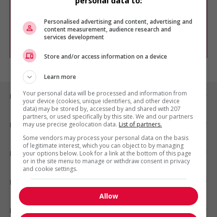
personal data to:
Vous pouvez en tout temps utiliser nos
outils pour raffiner votre recherche, ou
chercher un poste selon votre profil
Personalised advertising and content, advertising and
d'intérêt en emploi en vous
inscrivant
content measurement, audience research and
services development
comme membre Jobboom.
Store and/or access information on a device
Learn more
Your personal data will be processed and information from
Emplois par ville
your device (cookies, unique identifiers, and other device
data) may be stored by, accessed by and shared with 207
partners, or used specifically by this site. We and our partners
may use precise geolocation data.
List of partners.
Emplois par secteur
Some vendors may process your personal data on the basis
of legitimate interest, which you can object to by managing
Emplois par statut
your options below. Look for a link at the bottom of this page
or in the site menu to manage or withdraw consent in privacy
and cookie settings.
Emplois par type
Allow
Nos suggestions