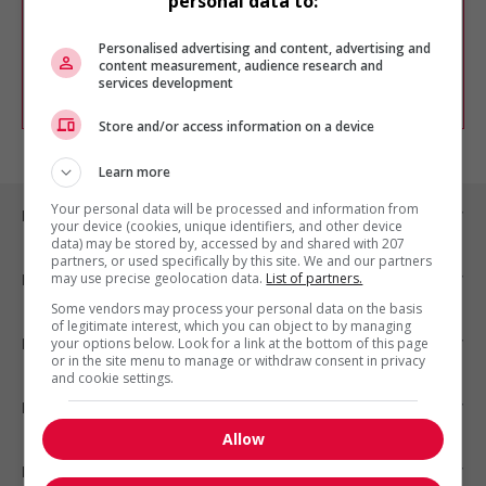
personal data to:
Vous pouvez en tout temps utiliser nos
outils pour raffiner votre recherche, ou
chercher un poste selon votre profil
Personalised advertising and content, advertising and
d'intérêt en emploi en vous
inscrivant
content measurement, audience research and
services development
comme membre Jobboom.
Store and/or access information on a device
Learn more
Your personal data will be processed and information from
Emplois par ville
your device (cookies, unique identifiers, and other device
data) may be stored by, accessed by and shared with 207
partners, or used specifically by this site. We and our partners
may use precise geolocation data.
List of partners.
Emplois par secteur
Some vendors may process your personal data on the basis
of legitimate interest, which you can object to by managing
Emplois par statut
your options below. Look for a link at the bottom of this page
or in the site menu to manage or withdraw consent in privacy
and cookie settings.
Emplois par type
Allow
Nos suggestions