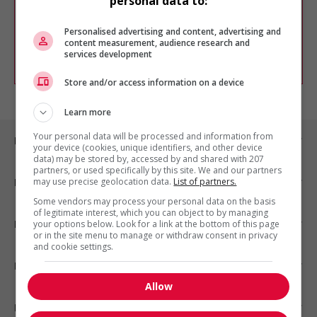
personal data to:
Vous pouvez en tout temps utiliser nos
outils pour raffiner votre recherche, ou
chercher un poste selon votre profil
Personalised advertising and content, advertising and
d'intérêt en emploi en vous
inscrivant
content measurement, audience research and
services development
comme membre Jobboom.
Store and/or access information on a device
Learn more
Your personal data will be processed and information from
Emplois par ville
your device (cookies, unique identifiers, and other device
data) may be stored by, accessed by and shared with 207
partners, or used specifically by this site. We and our partners
may use precise geolocation data.
List of partners.
Emplois par secteur
Some vendors may process your personal data on the basis
of legitimate interest, which you can object to by managing
Emplois par statut
your options below. Look for a link at the bottom of this page
or in the site menu to manage or withdraw consent in privacy
and cookie settings.
Emplois par type
Allow
Nos suggestions