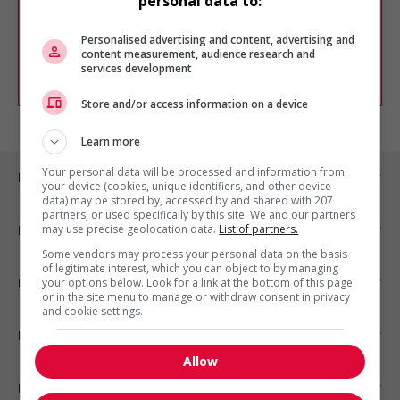
personal data to:
Vous pouvez en tout temps utiliser nos
outils pour raffiner votre recherche, ou
chercher un poste selon votre profil
Personalised advertising and content, advertising and
d'intérêt en emploi en vous
inscrivant
content measurement, audience research and
services development
comme membre Jobboom.
Store and/or access information on a device
Learn more
Your personal data will be processed and information from
Emplois par ville
your device (cookies, unique identifiers, and other device
data) may be stored by, accessed by and shared with 207
partners, or used specifically by this site. We and our partners
may use precise geolocation data.
List of partners.
Emplois par secteur
Some vendors may process your personal data on the basis
of legitimate interest, which you can object to by managing
Emplois par statut
your options below. Look for a link at the bottom of this page
or in the site menu to manage or withdraw consent in privacy
and cookie settings.
Emplois par type
Allow
Nos suggestions