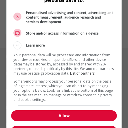
personal data to:
Vous pouvez en tout temps utiliser nos
outils pour raffiner votre recherche, ou
chercher un poste selon votre profil
Personalised advertising and content, advertising and
d'intérêt en emploi en vous
inscrivant
content measurement, audience research and
services development
comme membre Jobboom.
Store and/or access information on a device
Learn more
Your personal data will be processed and information from
Emplois par ville
your device (cookies, unique identifiers, and other device
data) may be stored by, accessed by and shared with 207
partners, or used specifically by this site. We and our partners
may use precise geolocation data.
List of partners.
Emplois par secteur
Some vendors may process your personal data on the basis
of legitimate interest, which you can object to by managing
Emplois par statut
your options below. Look for a link at the bottom of this page
or in the site menu to manage or withdraw consent in privacy
and cookie settings.
Emplois par type
Allow
Nos suggestions