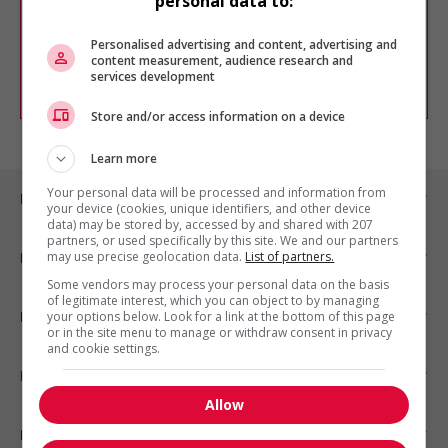
personal data to:
Vous pouvez en tout temps utiliser nos
outils pour raffiner votre recherche, ou
chercher un poste selon votre profil
Personalised advertising and content, advertising and
d'intérêt en emploi en vous
inscrivant
content measurement, audience research and
services development
comme membre Jobboom.
Store and/or access information on a device
Learn more
Your personal data will be processed and information from
Emplois par ville
your device (cookies, unique identifiers, and other device
data) may be stored by, accessed by and shared with 207
partners, or used specifically by this site. We and our partners
may use precise geolocation data.
List of partners.
Emplois par secteur
Some vendors may process your personal data on the basis
of legitimate interest, which you can object to by managing
Emplois par statut
your options below. Look for a link at the bottom of this page
or in the site menu to manage or withdraw consent in privacy
and cookie settings.
Emplois par type
Allow
Nos suggestions