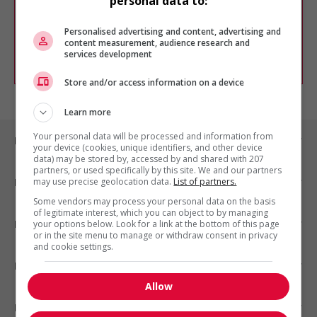
personal data to:
Vous pouvez en tout temps utiliser nos
outils pour raffiner votre recherche, ou
chercher un poste selon votre profil
Personalised advertising and content, advertising and
d'intérêt en emploi en vous
inscrivant
content measurement, audience research and
services development
comme membre Jobboom.
Store and/or access information on a device
Learn more
Your personal data will be processed and information from
Emplois par ville
your device (cookies, unique identifiers, and other device
data) may be stored by, accessed by and shared with 207
partners, or used specifically by this site. We and our partners
may use precise geolocation data.
List of partners.
Emplois par secteur
Some vendors may process your personal data on the basis
of legitimate interest, which you can object to by managing
Emplois par statut
your options below. Look for a link at the bottom of this page
or in the site menu to manage or withdraw consent in privacy
and cookie settings.
Emplois par type
Allow
Nos suggestions