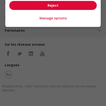
Nos suggestions
Reject
À propos
Manage options
Partenaires
Sur les réseaux sociaux
Langues
En
© Jobboom Inc., 2026. Tous droits réservés.
Jobboom est une marque
déposée.