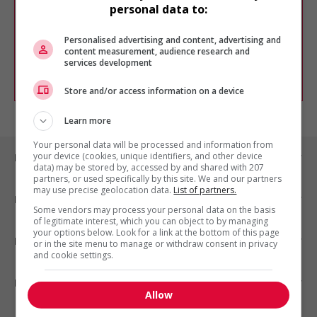
Veuillez faire une nouvelle recherche.
personal data to:
Vous pouvez en tout temps utiliser nos
outils pour raffiner votre recherche, ou
Personalised advertising and content, advertising and
chercher un poste selon votre profil
content measurement, audience research and
d'intérêt en emploi en vous
inscrivant
services development
comme membre Jobboom.
Store and/or access information on a device
Learn more
Your personal data will be processed and information from
your device (cookies, unique identifiers, and other device
Emplois par ville
data) may be stored by, accessed by and shared with 207
partners, or used specifically by this site. We and our partners
may use precise geolocation data.
List of partners.
Emplois par secteur
Some vendors may process your personal data on the basis
of legitimate interest, which you can object to by managing
your options below. Look for a link at the bottom of this page
Emplois par statut
or in the site menu to manage or withdraw consent in privacy
and cookie settings.
Emplois par type
Allow