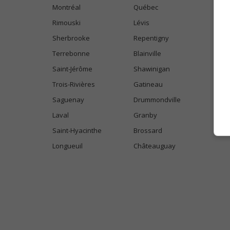
Montréal
Québec
Rimouski
Lévis
Sherbrooke
Repentigny
Terrebonne
Blainville
Saint-Jérôme
Shawinigan
Trois-Rivières
Gatineau
Saguenay
Drummondville
Laval
Granby
Saint-Hyacinthe
Brossard
Longueuil
Châteauguay