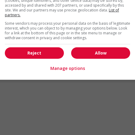
(cookies, unique identifiers, and other device data) may be stored by,
Arts et métiers de la mode
Automobile et transport
accessed by and shared with 207 partners, or used specifically by this
site. We and our partners may use precise geolocation data.
List of
Commerce / Offres de serv
partners.
Cadres supérieurs
diverses
Some vendors may process your personal data on the basis of legitimate
Comptabilité / Assurance
Construction / Manutention
interest, which you can object to by managing your options below. Look
for a link at the bottom of this page or in the site menu to manage or
Droit
Ingénierie / Sciences
withdraw consent in privacy and cookie settings.
Marketing / Communication
Ressources humaines
Reject
Allow
Tourisme / Hôtellerie
Santé
Services sociaux
Soutien administratif
Manage options
Technologies / médias numériques
Vente / Service à la clientèl