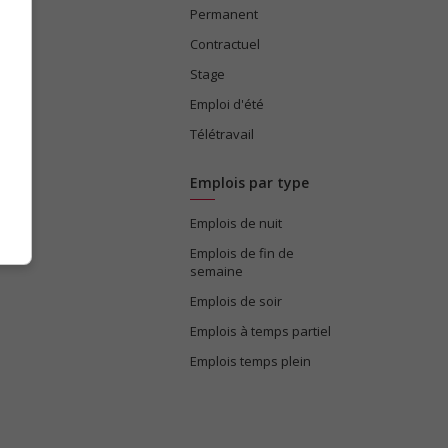
Permanent
ices
Contractuel
Stage
Emploi d'été
Télétravail
Emplois par type
Emplois de nuit
e
Emplois de fin de
semaine
Emplois de soir
Emplois à temps partiel
Emplois temps plein