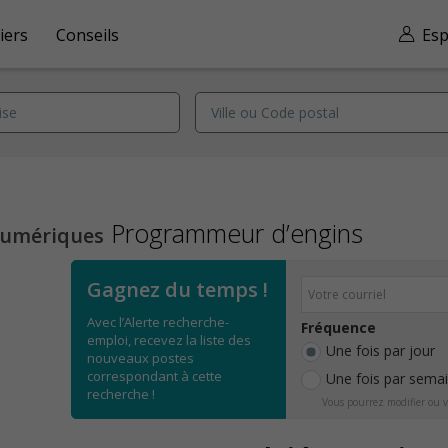
iers
Conseils
Esp
Programmeur d’engins
numériques
Gagnez du temps !
Avec l’Alerte recherche-
Fréquence
emploi, recevez la liste des
Une fois par jour
nouveaux postes
correspondant à cette
Une fois par sema
recherche !
Vous pourrez modifier ou v