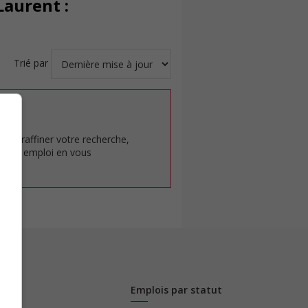
Laurent :
Trié par
at.
pour raffiner votre recherche,
rêt en emploi en vous
Emplois par statut