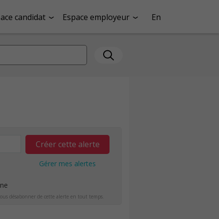
ace candidat
Espace employeur
En
Créer cette alerte
Gérer mes alertes
ine
ous désabonner de cette alerte en tout temps.