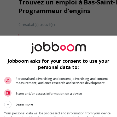
Trouvez un emploi à Bas-Saint-
Programmeur d’engins
0 résultat(s) trouvé(s)
Désolé, cette recherche n'a produit aucun résult
Veuillez faire une nouvelle recherche.
Vous pouvez en tout temps utiliser nos outils 
ou chercher un poste selon votre profil d'inté
Jobboom asks for your consent to use your
inscrivant
comme membre Jobboom.
personal data to:
Personalised advertising and content, advertising and content
measurement, audience research and services development
Store and/or access information on a device
Learn more
Emplois par secteur
Your personal data will be processed and information from your device