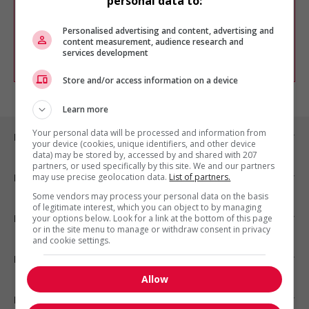
personal data to:
Vous pouvez en tout temps utiliser nos
outils pour raffiner votre recherche, ou
chercher un poste selon votre profil
Personalised advertising and content, advertising and
d'intérêt en emploi en vous
inscrivant
content measurement, audience research and
services development
comme membre Jobboom.
Store and/or access information on a device
Learn more
Your personal data will be processed and information from
Emplois par ville
your device (cookies, unique identifiers, and other device
data) may be stored by, accessed by and shared with 207
partners, or used specifically by this site. We and our partners
may use precise geolocation data.
List of partners.
Emplois par secteur
Some vendors may process your personal data on the basis
of legitimate interest, which you can object to by managing
Emplois par statut
your options below. Look for a link at the bottom of this page
or in the site menu to manage or withdraw consent in privacy
and cookie settings.
Emplois par type
Allow
Nos suggestions