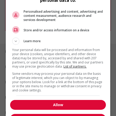
personal data to:
Vous pouvez en tout temps utiliser nos
outils pour raffiner votre recherche, ou
chercher un poste selon votre profil
Personalised advertising and content, advertising and
d'intérêt en emploi en vous
inscrivant
content measurement, audience research and
services development
comme membre Jobboom.
Store and/or access information on a device
Learn more
Your personal data will be processed and information from
Emplois par ville
your device (cookies, unique identifiers, and other device
data) may be stored by, accessed by and shared with 207
partners, or used specifically by this site. We and our partners
may use precise geolocation data.
List of partners.
Emplois par secteur
Some vendors may process your personal data on the basis
of legitimate interest, which you can object to by managing
Emplois par statut
your options below. Look for a link at the bottom of this page
or in the site menu to manage or withdraw consent in privacy
and cookie settings.
Emplois par type
Allow
Nos suggestions