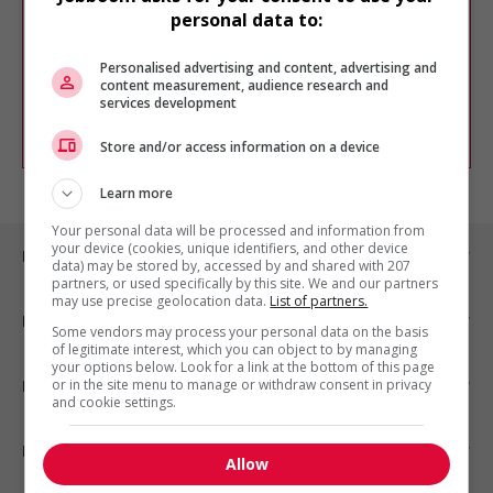
Veuillez faire une nouvelle recherche.
personal data to:
Vous pouvez en tout temps utiliser nos
outils pour raffiner votre recherche, ou
Personalised advertising and content, advertising and
chercher un poste selon votre profil
content measurement, audience research and
d'intérêt en emploi en vous
inscrivant
services development
comme membre Jobboom.
Store and/or access information on a device
Learn more
Your personal data will be processed and information from
your device (cookies, unique identifiers, and other device
Emplois par ville
data) may be stored by, accessed by and shared with 207
partners, or used specifically by this site. We and our partners
may use precise geolocation data.
List of partners.
Emplois par secteur
Some vendors may process your personal data on the basis
of legitimate interest, which you can object to by managing
your options below. Look for a link at the bottom of this page
or in the site menu to manage or withdraw consent in privacy
Emplois par statut
and cookie settings.
Emplois par type
Allow