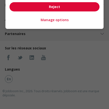
Nos suggestions
Reject
À propos
Manage options
Partenaires
Sur les réseaux sociaux
Langues
En
© Jobboom Inc., 2026. Tous droits réservés.
Jobboom est une marque
déposée.