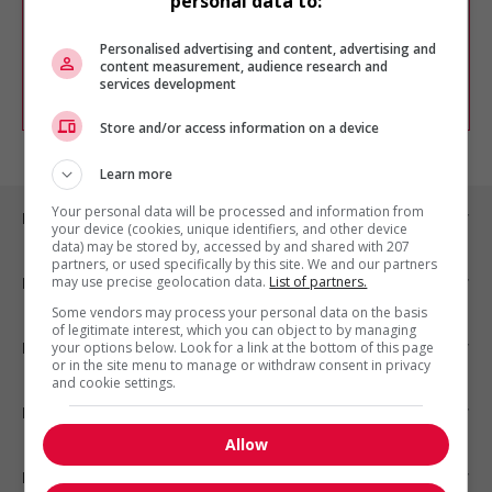
personal data to:
Vous pouvez en tout temps utiliser nos
outils pour raffiner votre recherche, ou
chercher un poste selon votre profil
Personalised advertising and content, advertising and
d'intérêt en emploi en vous
inscrivant
content measurement, audience research and
services development
comme membre Jobboom.
Store and/or access information on a device
Learn more
Your personal data will be processed and information from
Emplois par ville
your device (cookies, unique identifiers, and other device
data) may be stored by, accessed by and shared with 207
partners, or used specifically by this site. We and our partners
may use precise geolocation data.
List of partners.
Emplois par secteur
Some vendors may process your personal data on the basis
of legitimate interest, which you can object to by managing
Emplois par statut
your options below. Look for a link at the bottom of this page
or in the site menu to manage or withdraw consent in privacy
and cookie settings.
Emplois par type
Allow
Nos suggestions