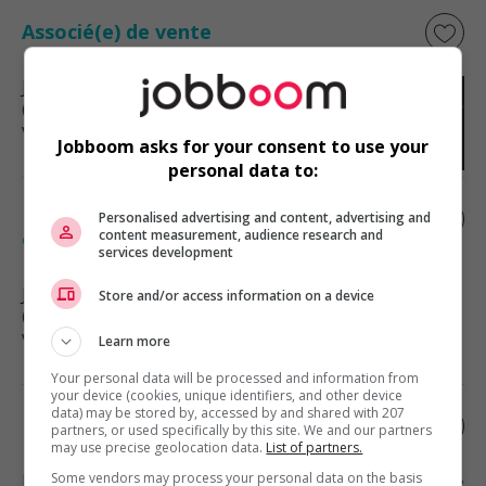
Associé(e) de vente
Jonquiere
, QC
(39 km)
Vente, achat et service à la clientèle
Jobboom asks for your consent to use your
personal data to:
Démonstrateur(trice) de produits en
Personalised advertising and content, advertising and
content measurement, audience research and
épicerie
services development
Jonquiere
, QC
Store and/or access information on a device
(40 km)
Vente, achat et service à la clientèle
Learn more
Your personal data will be processed and information from
your device (cookies, unique identifiers, and other device
data) may be stored by, accessed by and shared with 207
Homme de maintenance
partners, or used specifically by this site. We and our partners
may use precise geolocation data.
List of partners.
Some vendors may process your personal data on the basis
Jonquiere
, QC