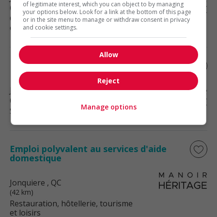
of legitimate interest, which you can object to by managing
(42 km)
your options below. Look for a link at the bottom of this page
Commerce et offres de services
or in the site menu to manage or withdraw consent in privacy
diverses
and cookie settings.
Allow
Préposé aux résidents / bénéficiaires
Reject
Jonquiere
, QC
(42 km)
Manage options
Santé
Emploi polyvalent au services d'aide
domestique
Jonquiere
, QC
(42 km)
Restauration, hôtellerie, tourisme
et loisirs