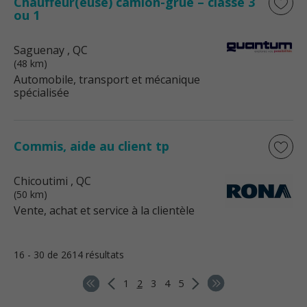
Chauffeur(euse) camion-grue – classe 3
ou 1
Saguenay
, QC
(48 km)
Automobile, transport et mécanique
spécialisée
Commis, aide au client tp
Chicoutimi
, QC
(50 km)
Vente, achat et service à la clientèle
16 - 30 de 2614 résultats
1
2
3
4
5