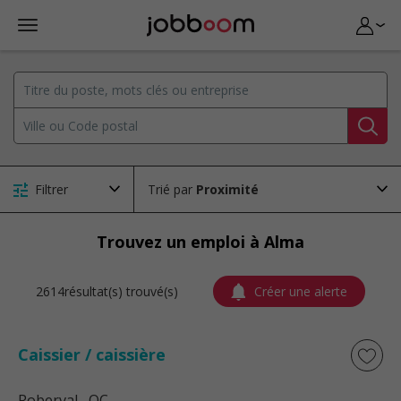
Filtrer
Trié par
Trouvez un emploi à Alma
2614résultat(s) trouvé(s)
Créer une alerte
Caissier / caissière
Roberval
, QC