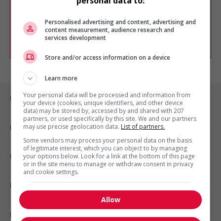
personal data to:
Vous pouvez en tout temps utiliser nos
outils pour raffiner votre recherche, ou
chercher un poste selon votre profil
Personalised advertising and content, advertising and
d'intérêt en emploi en vous
inscrivant
content measurement, audience research and
services development
comme membre Jobboom.
Store and/or access information on a device
Learn more
Your personal data will be processed and information from
Emplois par ville
your device (cookies, unique identifiers, and other device
data) may be stored by, accessed by and shared with 207
partners, or used specifically by this site. We and our partners
may use precise geolocation data.
List of partners.
Emplois par secteur
Some vendors may process your personal data on the basis
of legitimate interest, which you can object to by managing
Emplois par statut
your options below. Look for a link at the bottom of this page
or in the site menu to manage or withdraw consent in privacy
and cookie settings.
Emplois par type
Allow
Nos suggestions