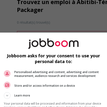
Trouvez un emploi à Abitibi-T
Packager
0 résultat(s) trouvé(s)
Désolé, cette recherche n'a produit aucun résult
Veuillez faire une nouvelle recherche.
Vous pouvez en tout temps utiliser nos outils 
ou chercher un poste selon votre profil d'inté
Jobboom asks for your consent to use your
inscrivant
comme membre Jobboom.
personal data to:
Personalised advertising and content, advertising and content
measurement, audience research and services development
Store and/or access information on a device
Learn more
Emplois par secteur
Your personal data will be processed and information from your device