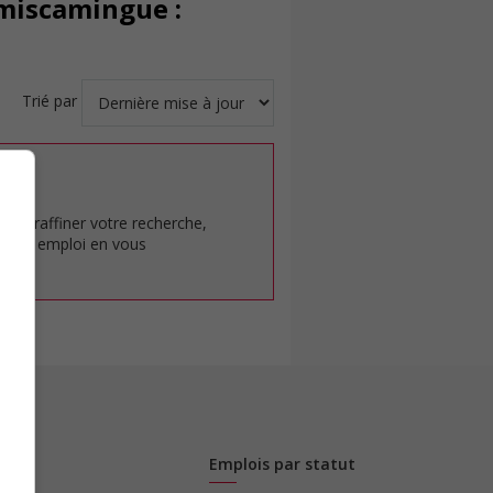
émiscamingue :
Trié par
at.
pour raffiner votre recherche,
rêt en emploi en vous
Emplois par statut