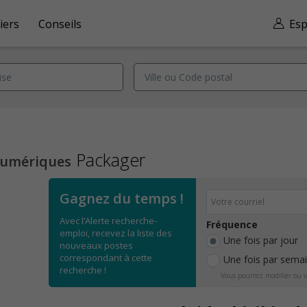
iers
Conseils
Esp
Packager
numériques
Gagnez du temps !
Avec l’Alerte recherche-
Fréquence
emploi, recevez la liste des
Une fois par jour
nouveaux postes
correspondant à cette
Une fois par sema
recherche !
Vous pourrez modifier ou v