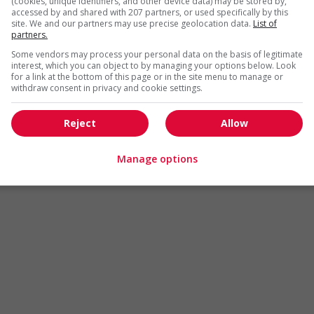
(cookies, unique identifiers, and other device data) may be stored by,
Arts et métiers de la mode
Automobile et transport
accessed by and shared with 207 partners, or used specifically by this
site. We and our partners may use precise geolocation data.
List of
Commerce / Offres de serv
partners.
Cadres supérieurs
diverses
Some vendors may process your personal data on the basis of legitimate
Comptabilité / Assurance
Construction / Manutention
interest, which you can object to by managing your options below. Look
for a link at the bottom of this page or in the site menu to manage or
Droit
Ingénierie / Sciences
withdraw consent in privacy and cookie settings.
Marketing / Communication
Ressources humaines
Reject
Allow
Tourisme / Hôtellerie
Santé
Services sociaux
Soutien administratif
Manage options
Technologies / médias numériques
Vente / Service à la clientèl