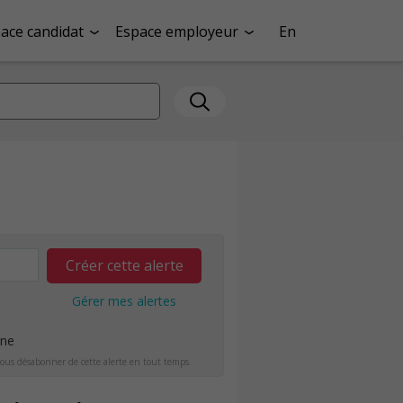
ace candidat
Espace employeur
En
Créer cette alerte
Gérer mes alertes
ine
ous désabonner de cette alerte en tout temps.