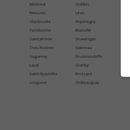
Montréal
Québec
Rimouski
Lévis
Sherbrooke
Repentigny
Terrebonne
Blainville
Saint-Jérôme
Shawinigan
Trois-Rivières
Gatineau
Saguenay
Drummondville
Laval
Granby
Saint-Hyacinthe
Brossard
Longueuil
Châteauguay