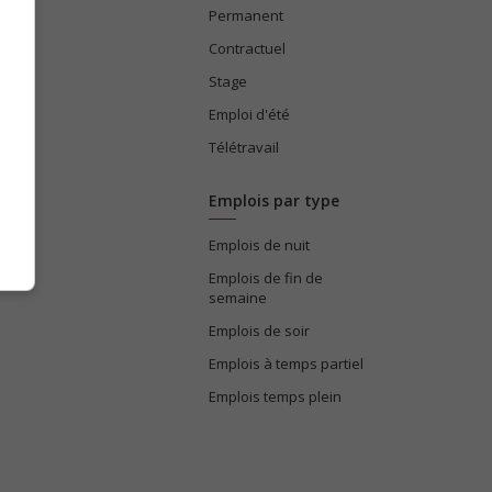
Permanent
ices
Contractuel
Stage
Emploi d'été
Télétravail
Emplois par type
Emplois de nuit
e
Emplois de fin de
semaine
Emplois de soir
Emplois à temps partiel
Emplois temps plein