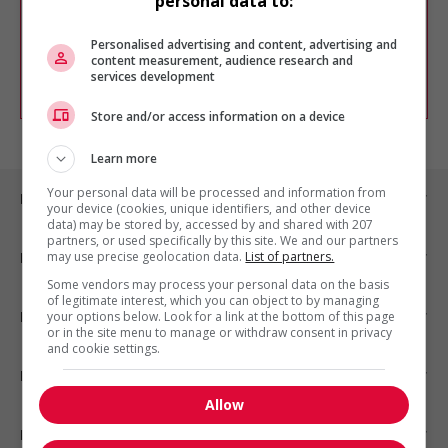
personal data to:
Vous pouvez en tout temps utiliser nos
outils pour raffiner votre recherche, ou
chercher un poste selon votre profil
Personalised advertising and content, advertising and
d'intérêt en emploi en vous
inscrivant
content measurement, audience research and
services development
comme membre Jobboom.
Store and/or access information on a device
Learn more
Your personal data will be processed and information from
Emplois par ville
your device (cookies, unique identifiers, and other device
data) may be stored by, accessed by and shared with 207
partners, or used specifically by this site. We and our partners
may use precise geolocation data.
List of partners.
Emplois par secteur
Some vendors may process your personal data on the basis
of legitimate interest, which you can object to by managing
Emplois par statut
your options below. Look for a link at the bottom of this page
or in the site menu to manage or withdraw consent in privacy
and cookie settings.
Emplois par type
Allow
Nos suggestions