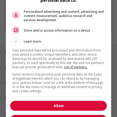
personal data to:
Vous pouvez en tout temps utiliser nos
outils pour raffiner votre recherche, ou
chercher un poste selon votre profil
Personalised advertising and content, advertising and
d'intérêt en emploi en vous
inscrivant
content measurement, audience research and
services development
comme membre Jobboom.
Store and/or access information on a device
Learn more
Your personal data will be processed and information from
Emplois par ville
your device (cookies, unique identifiers, and other device
data) may be stored by, accessed by and shared with 207
partners, or used specifically by this site. We and our partners
may use precise geolocation data.
List of partners.
Emplois par secteur
Some vendors may process your personal data on the basis
of legitimate interest, which you can object to by managing
Emplois par statut
your options below. Look for a link at the bottom of this page
or in the site menu to manage or withdraw consent in privacy
and cookie settings.
Emplois par type
Allow
Nos suggestions