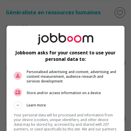
Généraliste en ressources humaines
Laval
, QC
Ressources humaines et relations
industrielles
Jobboom asks for your consent to use your
personal data to:
Responsable de la paie et des ressources
humaines / payroll and hr administrator
Personalised advertising and content, advertising and
content measurement, audience research and
services development
Kirkland
, QC
Ressources humaines et relations
Store and/or access information on a device
industrielles
Learn more
Your personal data will be processed and information from
Technicien(ne) ressources humaines -
your device (cookies, unique identifiers, and other device
volet sst
data) may be stored by, accessed by and shared with 207
partners, or used specifically by this site. We and our partners