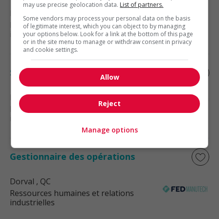
may use precise geolocation data.
List of partners.
Montréal
, QC
Some vendors may process your personal data on the basis
Ressources humaines et relations
of legitimate interest, which you can object to by managing
industrielles
your options below. Look for a link at the bottom of this page
or in the site menu to manage or withdraw consent in privacy
and cookie settings.
Spécialiste en acquisition de talents
Allow
Laval
, QC
Reject
Ressources humaines et relations
industrielles
Manage options
Gestionnaire des opérations
Dorval
, QC
Ressources humaines et relations
industrielles