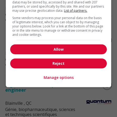
data) may be stored by, accessed by and shared with 207
partners, or used specifically by this site. We and our partners
Blainville
, QC
may use precise geolocation data.
List of partners.
Génie, biopharmaceutique, sciences
Some vendors may process your personal data on the basis
et techniques scientifiques
of legitimate interest, which you can object to by managing
your options below. Look for a link at the bottom of this page
or in the site menu to manage or withdraw consent in privacy
and cookie settings.
Mining engineer
Allow
Blainville
, QC
Génie, biopharmaceutique, sciences
Reject
et techniques scientifiques
Manage options
Ingénieur en avionique / avionics
engineer
Blainville
, QC
Génie, biopharmaceutique, sciences
et techniques scientifiques