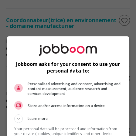
Coordonnateur(trice) en environnement
- domaine manufacturier
Mirabel
, QC
Génie, biopharmaceutique, sciences
et techniques scientifiques
Jobboom asks for your consent to use your
personal data to:
Ingénieur électrique
Personalised advertising and content, advertising and
content measurement, audience research and
Blainville
, QC
services development
Génie, biopharmaceutique, sciences
et techniques scientifiques
Store and/or access information on a device
Learn more
Your personal data will be processed and information from
Ingénieur minier/ingénieure minière
your device (cookies, unique identifiers, and other device