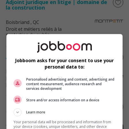
Adjoint juridique en litige | domaine de
la construction
Boisbriand
, QC
Droit et métiers reliés à la
protection du public
Adjoint / adjointe juridique
Jobboom asks for your consent to use your
personal data to:
Laval
, QC
Droit et métiers reliés à la
Personalised advertising and content, advertising and
protection du public
content measurement, audience research and
services development
Store and/or access information on a device
Notaire en immobilier, lanaudière (ss -
15967)
Learn more
Your personal data will be processed and information from
Terrebonne
, QC
your device (cookies, unique identifiers, and other device