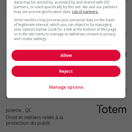
data) may be stored by, accessed by and shared with 207
Droit et métiers reliés à la
partners, or used specifically by this site. We and our partners
protection du public
may use precise geolocation data.
List of partners.
Some vendors may process your personal data on the basis
of legitimate interest, which you can object to by managing
your options below. Look for a link at the bottom of this page
Technicien juridique en immobilier (ss -
or in the site menu to manage or withdraw consent in privacy
15976)
and cookie settings.
Terrebonne
, QC
Allow
Droit et métiers reliés à la
protection du public
Reject
Manage options
Notaire en immobilier et droit de la
personne (sb - 15909)
Joliette
, QC
Droit et métiers reliés à la
protection du public