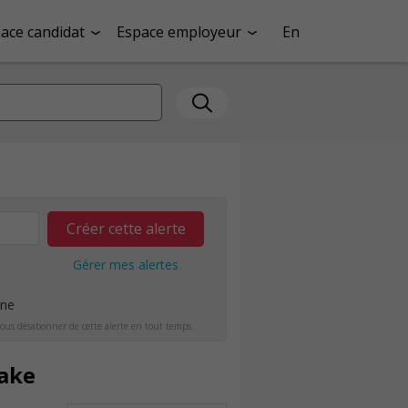
ace candidat
Espace employeur
En
Créer cette alerte
Gérer mes alertes
ine
ous désabonner de cette alerte en tout temps.
Lake