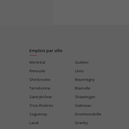
Emplois par ville
Montréal
Québec
Rimouski
Lévis
Sherbrooke
Repentigny
Terrebonne
Blainville
Saint-Jérôme
Shawinigan
Trois-Rivières
Gatineau
Saguenay
Drummondville
Laval
Granby