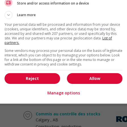
Membre de l'équipe, assainissement
Store and/or access information on a device
- pm
Rocky View County
, AB
Learn more
Vente, achat et service à
Your personal data will be processed and information from your device
la clientèle
(cookies, unique identifiers, and other device data) may be stored by,
accessed by and shared with 207 partners, or used specifically by this
site. We and our partners may use precise geolocation data.
List of
partners.
Superviseur, opérations - am
Rocky View County
, AB
Some vendors may process your personal data on the basis of legitimate
interest, which you can object to by managing your options below. Look
Construction, production
for a link at the bottom of this page or in the site menu to manage or
et manutention
withdraw consent in privacy and cookie settings.
Reject
Allow
Directeur, centre de distribution
Calgary
, AB
Vente, achat et service à
Manage options
la clientèle
Commis au contrôle des stocks
Calgary
, AB
Construction, production