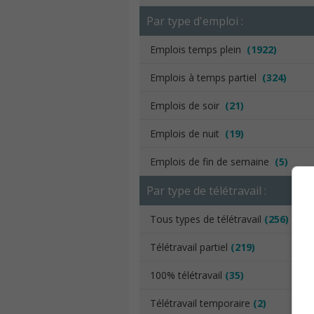
Par type d'emploi :
Emplois temps plein
(1922)
Emplois à temps partiel
(324)
Emplois de soir
(21)
Emplois de nuit
(19)
Emplois de fin de semaine
(5)
Par type de télétravail :
Tous types de télétravail
(256)
Télétravail partiel
(219)
100% télétravail
(35)
Télétravail temporaire
(2)