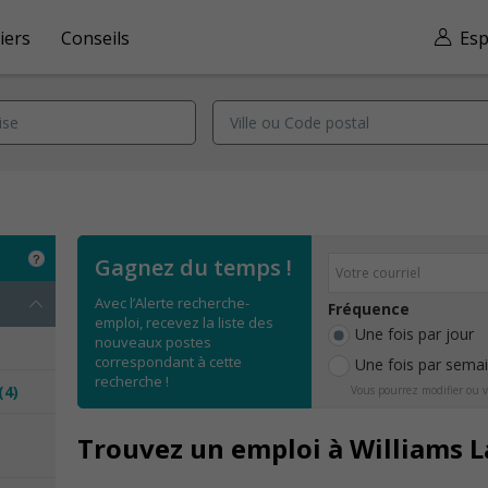
iers
Conseils
Esp
Gagnez du temps !
Avec l’Alerte recherche-
Fréquence
emploi, recevez la liste des
Une fois par jour
nouveaux postes
correspondant à cette
Une fois par sema
recherche !
(4)
Vous pourrez modifier ou v
e
Trouvez un emploi à Williams 