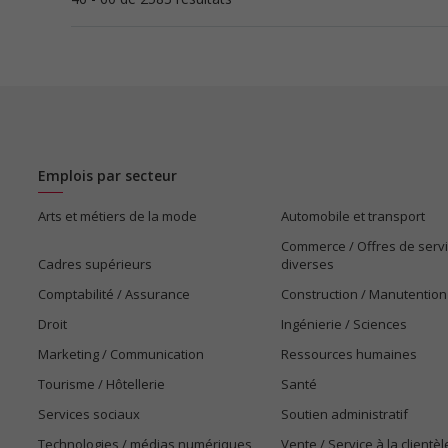
Emplois par secteur
Arts et métiers de la mode
Automobile et transport
Commerce / Offres de serv
Cadres supérieurs
diverses
Comptabilité / Assurance
Construction / Manutention
Droit
Ingénierie / Sciences
Marketing / Communication
Ressources humaines
Tourisme / Hôtellerie
Santé
Services sociaux
Soutien administratif
Technologies / médias numériques
Vente / Service à la clientèl