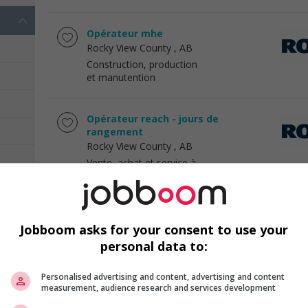
Opérateur mhe
Rocky View County
, AB
Construction, production
et manutention
Opérateur reach - jours de
rangement
Rocky View County
, AB
Vente, achat et service à
la clientèle
Membre de l'équipe, assainissement
Jobboom asks for your consent to use your
- jours
Rocky View County
personal data to:
, AB
Vente, achat et service à
la clientèle
Personalised advertising and content, advertising and content
measurement, audience research and services development