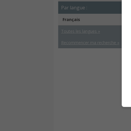
Par langue :
Français
Toutes les langues »
Recommencer ma recherche »