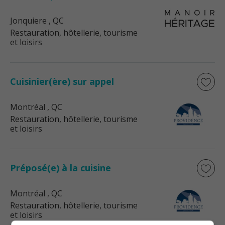
Jonquiere
, QC
Restauration, hôtellerie, tourisme
et loisirs
Cuisinier(ère) sur appel
Montréal
, QC
Restauration, hôtellerie, tourisme
et loisirs
Préposé(e) à la cuisine
Montréal
, QC
Restauration, hôtellerie, tourisme
et loisirs