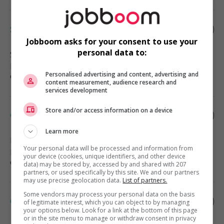
Sous-chef
Jobboom asks for your consent to use your
personal data to:
Shawinigan
, QC
Restauration, hôtellerie, tourisme
Personalised advertising and content, advertising and
et loisirs
content measurement, audience research and
services development
Store and/or access information on a device
Cuisinier/cuisinière
Learn more
Montréal-Est
, QC
Your personal data will be processed and information from
Restauration, hôtellerie, tourisme
your device (cookies, unique identifiers, and other device
et loisirs
data) may be stored by, accessed by and shared with 207
partners, or used specifically by this site. We and our partners
may use precise geolocation data.
List of partners.
Some vendors may process your personal data on the basis
Commis à la bibliothèque
of legitimate interest, which you can object to by managing
your options below. Look for a link at the bottom of this page
or in the site menu to manage or withdraw consent in privacy