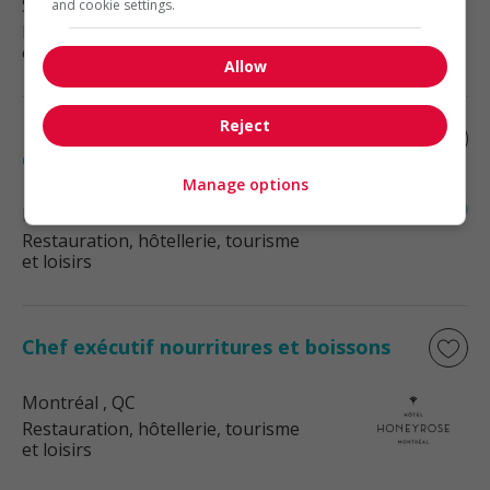
Sorel-Tracy
, QC
and cookie settings.
Restauration, hôtellerie, tourisme
et loisirs
Allow
Reject
Responsable de l’alimentation /
cuisinier.ière
Manage options
Lachine
, QC
Restauration, hôtellerie, tourisme
et loisirs
Chef exécutif nourritures et boissons
Montréal
, QC
Restauration, hôtellerie, tourisme
et loisirs