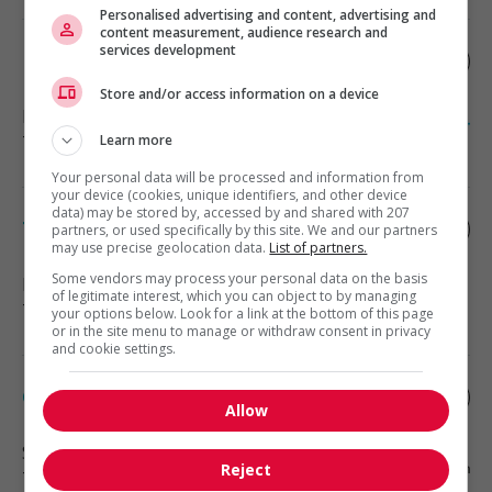
Personalised advertising and content, advertising and
content measurement, audience research and
services development
Développeur web (node.js et angular)
Store and/or access information on a device
Laval
, QC
Learn more
Technologies et médias numériques
Your personal data will be processed and information from
your device (cookies, unique identifiers, and other device
data) may be stored by, accessed by and shared with 207
Technologue en architecture
partners, or used specifically by this site. We and our partners
may use precise geolocation data.
List of partners.
Some vendors may process your personal data on the basis
Laval
, QC
of legitimate interest, which you can object to by managing
Technologies et médias numériques
your options below. Look for a link at the bottom of this page
or in the site menu to manage or withdraw consent in privacy
and cookie settings.
Gestionnaire – ti
Allow
Saint-Laurent
, QC
Reject
Technologies et médias numériques