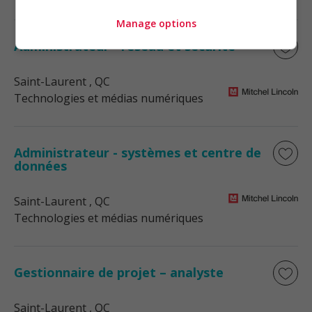
Manage options
Administrateur - réseau et sécurité
Saint-Laurent
, QC
Technologies et médias numériques
Administrateur - systèmes et centre de
données
Saint-Laurent
, QC
Technologies et médias numériques
Gestionnaire de projet – analyste
Saint-Laurent
, QC