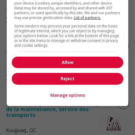
your device (cookies, unique identifiers, and other device
data) may be stored by, accessed by and shared with 207
Kuujjuaq
, QC
partners, or used specifically by this site. We and our partners
Automobile, transport et mécanique
may use precise geolocation data.
List of partners.
spécialisée
Some vendors may process your personal data on the basis
of legitimate interest, which you can object to by managing
your options below. Look for a link at the bottom of this page
or in the site menu to manage or withdraw consent in privacy
Directeur adjoint ou directrice adjointe
and cookie settings.
des opérations, service des transports
Allow
Kuujjuaq
, QC
Automobile, transport et mécanique
Reject
spécialisée
Manage options
Directeur adjoint ou directrice adjointe
de la maintenance, service des
transports
Kuujjuaq
, QC