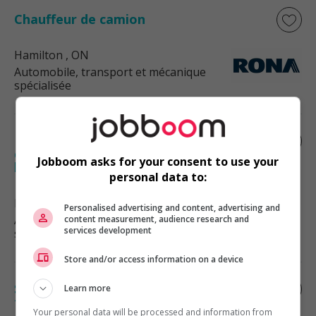
Chauffeur de camion
Hamilton
, ON
Automobile, transport et mécanique
spécialisée
Directeur adjoint ou directrice adjointe
chargé(e) de la conformité et de
Jobboom asks for your consent to use your
l’administration, ...
personal data to:
Kuujjuaq
, QC
Personalised advertising and content, advertising and
Automobile, transport et mécanique
content measurement, audience research and
services development
spécialisée
Store and/or access information on a device
Spécialiste en environnement,
Learn more
transports
Your personal data will be processed and information from