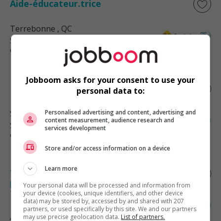
Aide-éducateur.trice
Terrebonne
, QC
Services sociaux, sciences sociales
et éducation
Jobboom asks for your consent to use your
Éducateur.trice en cpe, valleyfield
personal data to:
Salaberry-de-Valleyfield
Personalised advertising and content, advertising and
, QC
content measurement, audience research and
Services sociaux, sciences sociales
services development
et éducation
Store and/or access information on a device
Learn more
Travailleur social /travailleuse sociale
pour le programme d’aide aux employés
Your personal data will be processed and information from
télétravail
your device (cookies, unique identifiers, and other device
data) may be stored by, accessed by and shared with 207
partners, or used specifically by this site. We and our partners
Alma
, QC
may use precise geolocation data.
List of partners.