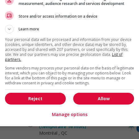
Marketing et
measurement, audience research and services development
communication
Store and/or access information on a device
Adjoint(e) à la facturation / billing
Learn more
assistant
Montréal
, QC
Your personal data will be processed and information from your device
(cookies, unique identifiers, and other device data) may be stored by,
Marketing et
accessed by and shared with 207 partners, or used specifically by this
communication
site. We and our partners may use precise geolocation data.
List of
partners.
Some vendors may process your personal data on the basis of legitimate
Spécialiste du marketing produit -
interest, which you can object to by managing your options below. Look
commerce de détail de luxe /
for a link at the bottom of this page or in the site menu to manage or
product marketing specialist -...
withdraw consent in privacy and cookie settings.
Montréal
, QC
Marketing et
Reject
Allow
communication
Manage options
Conseiller(-ère), communications
(temporaire 16 mois)
Montréal
, QC