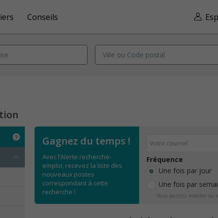
iers
Conseils
Esp
tion
Gagnez du temps !
Avec l’Alerte recherche-
Fréquence
emploi, recevez la liste des
Une fois par jour
nouveaux postes
correspondant à cette
Une fois par sema
recherche !
Vous pourrez modifier ou v