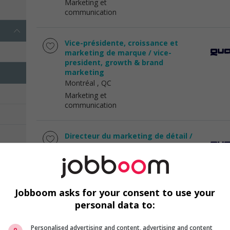
Marketing et
communication
Vice-présidente, croissance et
marketing de marque / vice-
president, growth & brand
marketing
Montréal
, QC
Marketing et
communication
Directeur du marketing de détail /
retail marketing director
Montréal
, QC
Marketing et
communication
Jobboom asks for your consent to use your
personal data to:
Coordonnateur(trice) marketing
Montréal
, QC
Personalised advertising and content, advertising and content