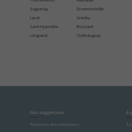
Trois-Rivières
Gatineau
Saguenay
Drummondville
Laval
Granby
Saint-Hyacinthe
Brossard
Longueuil
Châteauguay
Nos suggestions
À 
Répertoire des employeurs
À 