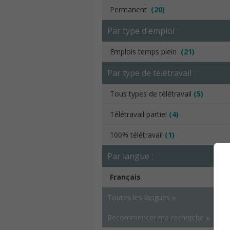
Permanent
(20)
Par type d'emploi :
Emplois temps plein
(21)
Par type de télétravail :
Tous types de télétravail
(5)
Télétravail partiel
(4)
100% télétravail
(1)
Par langue :
Français
Toutes les langues »
Recommencer ma recherche »