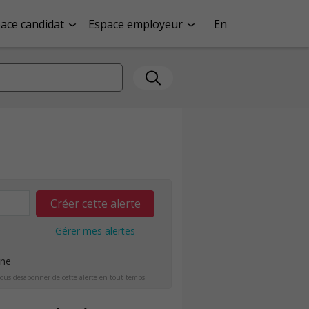
ace candidat
Espace employeur
En
Créer cette alerte
Gérer mes alertes
ine
ous désabonner de cette alerte en tout temps.