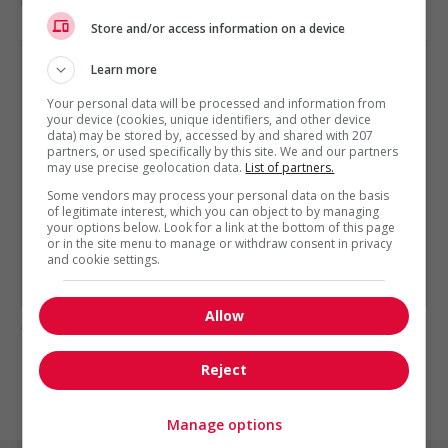
manutention
Store and/or access information on a device
Learn more
Your personal data will be processed and information from
your device (cookies, unique identifiers, and other device
data) may be stored by, accessed by and shared with 207
CONSTRUCTION, PRODUCTION ET MANUTENTION
partners, or used specifically by this site. We and our partners
EST PRÉSENTÉ PAR
may use precise geolocation data.
List of partners.
Union Recrutement
Saint-Eustache, Québec
Some vendors may process your personal data on the basis
Autres offres de l'entreprise
of legitimate interest, which you can object to by managing
your options below. Look for a link at the bottom of this page
or in the site menu to manage or withdraw consent in privacy
Frigoriste compagnon ccq-réfrigération...
and cookie settings.
Charpentier-menuisier compagnon ccq-montréal
Allow
1 - 3 de 3 résultats
Reject
1
Manage options