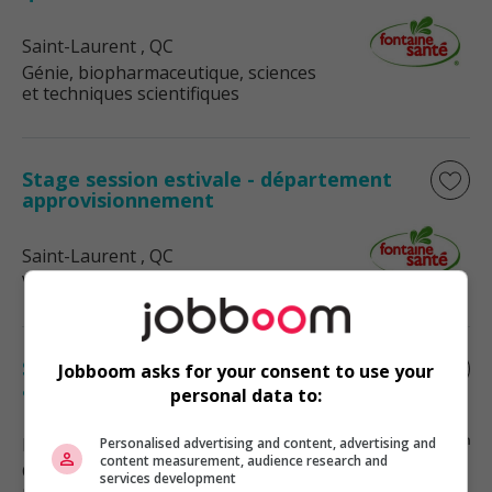
Saint-Laurent
, QC
Génie, biopharmaceutique, sciences
et techniques scientifiques
Stage session estivale - département
approvisionnement
Saint-Laurent
, QC
Vente, achat et service à la clientèle
Stagiaire en maintenance- gestion des
Jobboom asks for your consent to use your
actifs du bâtiment
personal data to:
Drummondville
, QC
Personalised advertising and content, advertising and
content measurement, audience research and
Construction, production et
services development