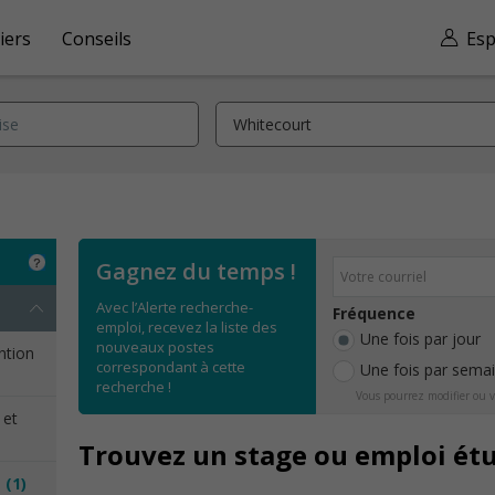
iers
Conseils
Esp
Gagnez du temps !
Avec l’Alerte recherche-
Fréquence
emploi, recevez la liste des
Une fois par jour
nouveaux postes
ention
correspondant à cette
Une fois par sema
recherche !
Vous pourrez modifier ou v
 et
Trouvez un stage ou emploi ét
e
(1)