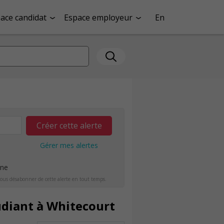
ace candidat
Espace employeur
En
Créer cette alerte
Gérer mes alertes
ine
ous désabonner de cette alerte en tout temps.
udiant à Whitecourt