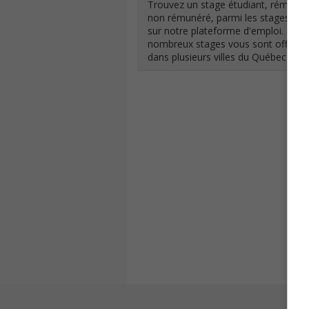
Trouvez un stage étudiant, rémuné
non rémunéré, parmi les stages offe
sur notre plateforme d'emploi. De
nombreux stages vous sont offerts 
dans plusieurs villes du Québec.