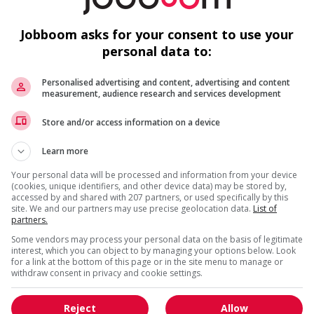
ré ou
Construction, production
rts
et manutention
Jobboom asks for your consent to use your
et ce,
personal data to:
CONSTRUCTION, PRODUCTION ET MANUT
Personalised advertising and content, advertising and content
EST PRÉSENTÉ PAR
measurement, audience research and services development
Union Recrutement
Saint-Eusta
Québec
Store and/or access information on a device
Frigoriste compagnon ccq-réfrigération
commerciale
Learn more
Charpentier-menuisier compagnon ccq-
montréal
Your personal data will be processed and information from your device
(cookies, unique identifiers, and other device data) may be stored by,
accessed by and shared with 207 partners, or used specifically by this
site. We and our partners may use precise geolocation data.
List of
1 - 3 de 3 résultats
partners.
Some vendors may process your personal data on the basis of legitimate
interest, which you can object to by managing your options below. Look
for a link at the bottom of this page or in the site menu to manage or
withdraw consent in privacy and cookie settings.
Reject
Allow