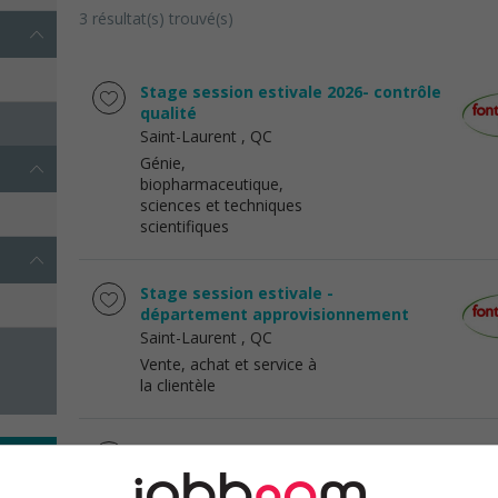
3 résultat(s) trouvé(s)
Stage session estivale 2026- contrôle
qualité
Saint-Laurent
, QC
Génie,
biopharmaceutique,
sciences et techniques
scientifiques
Stage session estivale -
département approvisionnement
Saint-Laurent
, QC
Vente, achat et service à
la clientèle
Stagiaire en maintenance- gestion
des actifs du bâtiment
Drummondville
, QC