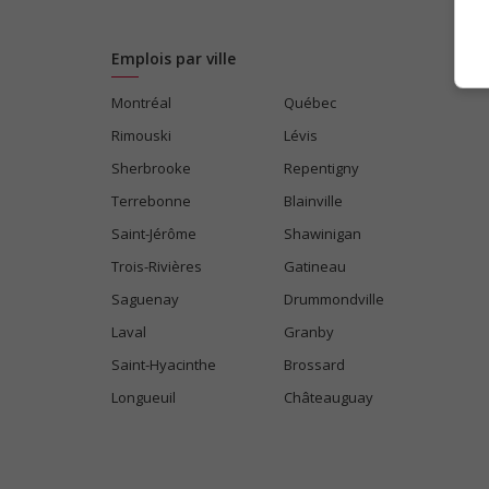
Emplois par ville
Montréal
Québec
Rimouski
Lévis
Sherbrooke
Repentigny
Terrebonne
Blainville
Saint-Jérôme
Shawinigan
Trois-Rivières
Gatineau
Saguenay
Drummondville
Laval
Granby
Saint-Hyacinthe
Brossard
Longueuil
Châteauguay