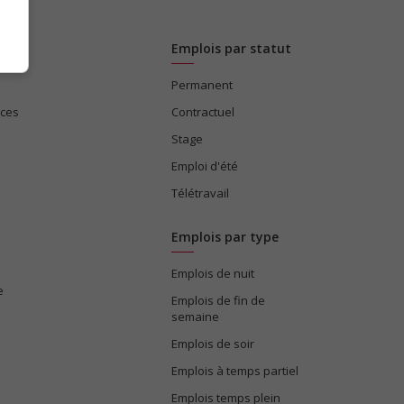
Emplois par statut
Permanent
ices
Contractuel
Stage
Emploi d'été
Télétravail
Emplois par type
Emplois de nuit
e
Emplois de fin de
semaine
Emplois de soir
Emplois à temps partiel
Emplois temps plein