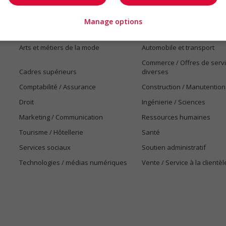
Manage options
Emplois par secteur
Arts et métiers de la mode
Automobile et transport
Commerce / Offres de serv
Cadres supérieurs
diverses
Comptabilité / Assurance
Construction / Manutention
Droit
Ingénierie / Sciences
Marketing / Communication
Ressources humaines
Tourisme / Hôtellerie
Santé
Services sociaux
Soutien administratif
Technologies / médias numériques
Vente / Service à la clientèl