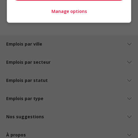
1 - 3 de 3 résultats
Manage options
1
Emplois par ville
Emplois par secteur
Emplois par statut
Emplois par type
Nos suggestions
À propos