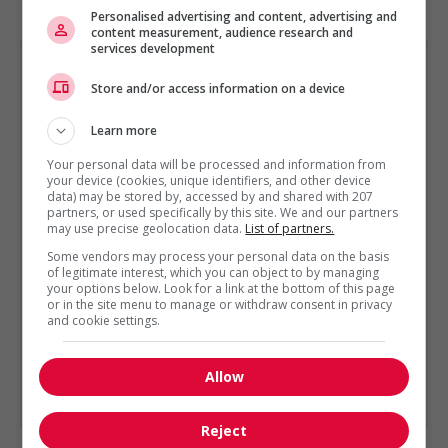
Vente, achat et service à la clientèle
Personalised advertising and content, advertising and
content measurement, audience research and
services development
Store and/or access information on a device
Learn more
GÉNIE, BIOPHARMACEUTIQUE, SCIENCES ET TECHNIQUES
SCIENTIFIQUES
Your personal data will be processed and information from
EST PRÉSENTÉ PAR
your device (cookies, unique identifiers, and other device
Services de Gestion Quantum Ltée
Montréal,
data) may be stored by, accessed by and shared with 207
Québec
partners, or used specifically by this site. We and our partners
may use precise geolocation data.
List of partners.
Autres offres de l'entreprise
Some vendors may process your personal data on the basis
of legitimate interest, which you can object to by managing
Conseiller sst - préventionniste
your options below. Look for a link at the bottom of this page
Chargé de projets – ingénierie (maintenance)
or in the site menu to manage or withdraw consent in privacy
Chargé(e) de projets – génie mécanique
and cookie settings.
Représentant(e) technique – ventes internes...
Technicien assurance qualité – laboratoire
Allow
Chef d'équipe technique / ingénieur électrique
Reject