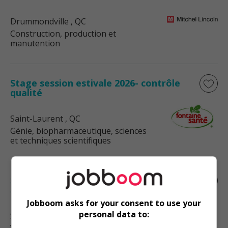
Drummondville
, QC
Construction, production et
manutention
Stage session estivale 2026- contrôle
qualité
Saint-Laurent
, QC
Génie, biopharmaceutique, sciences
et techniques scientifiques
Stage session estivale - département
approvisionnement
Jobboom asks for your consent to use your
personal data to:
Saint-Laurent
, QC