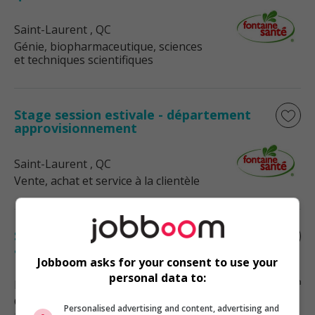
Saint-Laurent
, QC
Génie, biopharmaceutique, sciences
et techniques scientifiques
Stage session estivale - département
approvisionnement
Saint-Laurent
, QC
Vente, achat et service à la clientèle
Stagiaire en maintenance- gestion des
actifs du bâtiment
Jobboom asks for your consent to use your
personal data to:
Drummondville
, QC
Construction, production et
Personalised advertising and content, advertising and