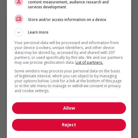
manutention
content measurement, audience research and
services development
Store and/or access information on a device
Learn more
Your personal data will be processed and information from
VENTE, ACHAT ET SERVICE À LA CLIENTÈLE
your device (cookies, unique identifiers, and other device
EST PRÉSENTÉ PAR
data) may be stored by, accessed by and shared with 207
Stanley Black & Decker
Mississauga, Ontario
partners, or used specifically by this site. We and our partners
may use precise geolocation data.
List of partners.
Autres offres de l'entreprise
Some vendors may process your personal data on the basis
of legitimate interest, which you can object to by managing
Spécialiste des ventes au détail industrielles
your options below. Look for a link at the bottom of this page
Coordonnateur(trice) des opérations de...
or in the site menu to manage or withdraw consent in privacy
Représentant(e) dewalt pour les succursales...
and cookie settings.
Directeur(trice) de succursale
Représentant(e) du service à la clientèle...
Allow
1 - 3 de 3 résultats
Reject
1