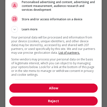
manutention
Personalised advertising and content, advertising and
content measurement, audience research and
services development
Store and/or access information on a device
Learn more
VENTE, ACHAT ET SERVICE À LA CLIENTÈLE
Your personal data will be processed and information from
EST PRÉSENTÉ PAR
Société Québécoise Du Cannabis (SQDC)
your device (cookies, unique identifiers, and other device
data) may be stored by, accessed by and shared with 207
Montréal, Québec
partners, or used specifically by this site. We and our partners
may use precise geolocation data.
List of partners.
Autres offres de l'entreprise
Some vendors may process your personal data on the basis
Conseiller (ère) en succursale - temps partiel...
of legitimate interest, which you can object to by managing
your options below. Look for a link at the bottom of this page
Conseiller(ère) en succursale - temps partiel...
or in the site menu to manage or withdraw consent in privacy
Conseiller(ère) en succursale - temps partiel...
and cookie settings.
Conseiller(ère) en succursale - temps partiel...
Conseiller(ère) en succursale - temps partiel...
Allow
Conseiller (ère) en succursale - temps partiel...
Reject
1 - 3 de 3 résultats