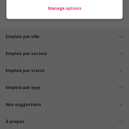
Manage options
1
Emplois par ville
Emplois par secteur
Emplois par statut
Emplois par type
Nos suggestions
À propos