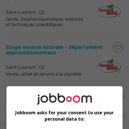
Saint-Laurent
, QC
Génie, biopharmaceutique, sciences
et techniques scientifiques
Stage session estivale - département
approvisionnement
Saint-Laurent
, QC
Vente, achat et service à la clientèle
Stagiaire en maintenance- gestion des
actifs du bâtiment
Jobboom asks for your consent to use your
Drummondville
, QC
personal data to:
Construction, production et