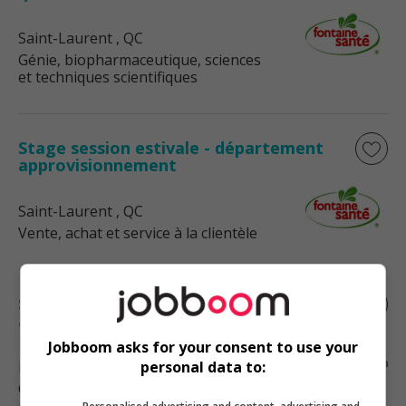
Saint-Laurent
, QC
Génie, biopharmaceutique, sciences
et techniques scientifiques
Stage session estivale - département
approvisionnement
Saint-Laurent
, QC
Vente, achat et service à la clientèle
Stagiaire en maintenance- gestion des
actifs du bâtiment
Jobboom asks for your consent to use your
Drummondville
, QC
personal data to:
Construction, production et