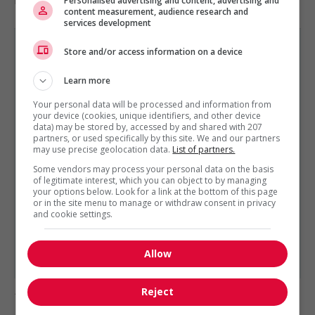
manutention
Personalised advertising and content, advertising and
content measurement, audience research and
services development
Store and/or access information on a device
Learn more
CONSTRUCTION, PRODUCTION ET MANUTENTION
Your personal data will be processed and information from
EST PRÉSENTÉ PAR
your device (cookies, unique identifiers, and other device
Lambert Somec
Québec, Québec
data) may be stored by, accessed by and shared with 207
partners, or used specifically by this site. We and our partners
Autres offres de l'entreprise
may use precise geolocation data.
List of partners.
Some vendors may process your personal data on the basis
Estimateur(trice) électricité commerciale
of legitimate interest, which you can object to by managing
Estimateur(trice) électricité commerciale
your options below. Look for a link at the bottom of this page
Estimateur(trice) en ventilation commerciale
or in the site menu to manage or withdraw consent in privacy
and cookie settings.
Chargé(e) de projet en ventilation
Dessinateur(trice) en mécanique du bâtiment
Estimateur(trice) électricité commerciale
Allow
Reject
1 - 3 de 3 résultats