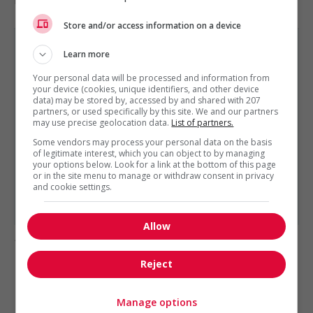
manutention
Store and/or access information on a device
Learn more
Your personal data will be processed and information from
your device (cookies, unique identifiers, and other device
CONSTRUCTION, PRODUCTION ET MANUTENTION
data) may be stored by, accessed by and shared with 207
EST PRÉSENTÉ PAR
partners, or used specifically by this site. We and our partners
La Garantie de construction résidentielle (GCR)
may use precise geolocation data.
List of partners.
Montréal, Québec
Some vendors may process your personal data on the basis
of legitimate interest, which you can object to by managing
Autres offres de l'entreprise
your options below. Look for a link at the bottom of this page
or in the site menu to manage or withdraw consent in privacy
Conciliateur (trice) - inspecteur (trice) en...
and cookie settings.
Conciliateur (trice) - inspecteur (trice) en...
Allow
1 - 3 de 3 résultats
Reject
1
Manage options