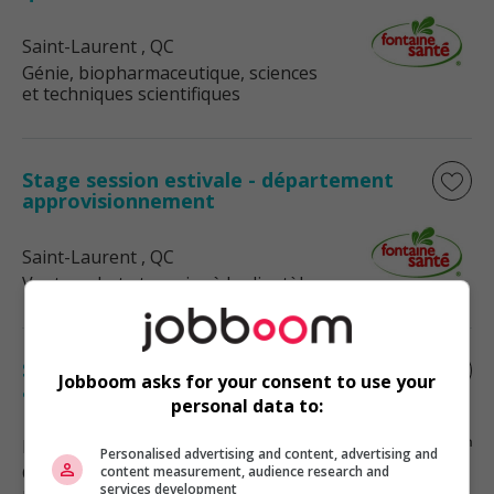
Saint-Laurent
, QC
Génie, biopharmaceutique, sciences
et techniques scientifiques
Stage session estivale - département
approvisionnement
Saint-Laurent
, QC
Vente, achat et service à la clientèle
Stagiaire en maintenance- gestion des
Jobboom asks for your consent to use your
actifs du bâtiment
personal data to:
Drummondville
, QC
Personalised advertising and content, advertising and
Construction, production et
content measurement, audience research and
services development