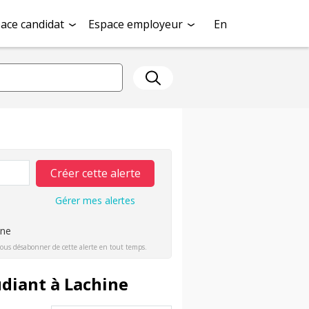
ace candidat
Espace employeur
En
Créer cette alerte
Gérer mes alertes
ine
ous désabonner de cette alerte en tout temps.
diant à Lachine