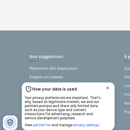
Nos suggestions
À 
Répertoire des employeurs
À 
Emplois en vedette
FA
Guide de la recherche d’emploi
Con
Recherches populaires
Pol
Les carrières d'avenir
Nou
Pla