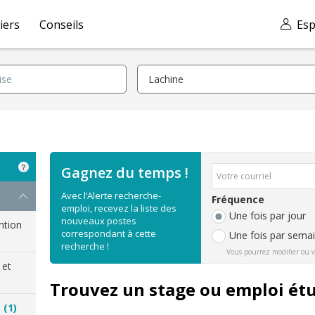
iers
Conseils
Esp
Gagnez du temps !
Avec l’Alerte recherche-
Fréquence
emploi, recevez la liste des
Une fois par jour
nouveaux postes
ention
correspondant à cette
Une fois par sema
recherche !
Vous pourrez modifier ou v
 et
Trouvez un stage ou emploi étu
e
(1)