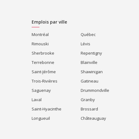
Emplois par ville
Montréal
Québec
Rimouski
Lévis
Sherbrooke
Repentigny
Terrebonne
Blainville
Saint-Jérôme
Shawinigan
Trois-Rivières
Gatineau
Saguenay
Drummondville
Laval
Granby
Saint-Hyacinthe
Brossard
Longueuil
Châteauguay