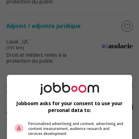
protection du public
Adjoint / adjointe juridique
Laval
, QC
(191 km)
Droit et métiers reliés à la
protection du public
Adjoint.e juridique - droit immobilier 3+
(ss - 15403)
Jobboom asks for your consent to use your
Laval
, QC
personal data to:
(192 km)
Droit et métiers reliés à la
Personalised advertising and content, advertising and
protection du public
content measurement, audience research and
services development