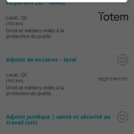
corporatif (ss - 16000)
Laval
, QC
(192 km)
Droit et métiers reliés à la
protection du public
Adjoint de notaires – laval
Laval
, QC
(192 km)
Droit et métiers reliés à la
protection du public
Adjoint juridique | santé et sécurité au
travail (sst)