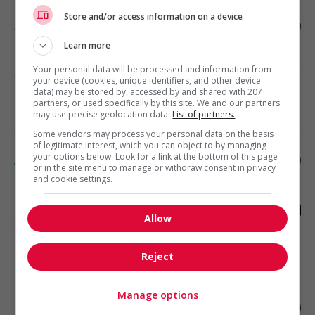
Store and/or access information on a device
Adjoint juridique – litige civil à laval
Learn more
Laval
, QC
Your personal data will be processed and information from
(192 km)
your device (cookies, unique identifiers, and other device
Droit et métiers reliés à la
data) may be stored by, accessed by and shared with 207
protection du public
partners, or used specifically by this site. We and our partners
may use precise geolocation data.
List of partners.
Some vendors may process your personal data on the basis
of legitimate interest, which you can object to by managing
your options below. Look for a link at the bottom of this page
Adjoint juridique en litige junior (ss-
or in the site menu to manage or withdraw consent in privacy
15071)
and cookie settings.
Laval
, QC
Allow
(192 km)
Droit et métiers reliés à la
protection du public
Reject
Manage options
Parajuriste en immobilier commercial et