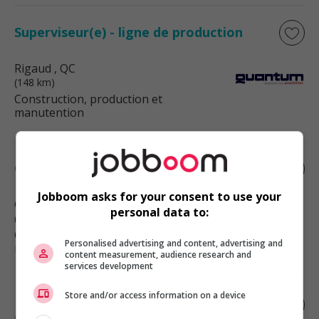
Superviseur(e) - ligne de production
Rigaud
, QC
(148 km)
Construction, production et
manutention
Contremaître de chantier
Jobboom asks for your consent to use your
Coteau-du-Lac
, QC
personal data to:
(151 km)
Construction, production et
Personalised advertising and content, advertising and
manutention
content measurement, audience research and
services development
Store and/or access information on a device
Inspecteur(trice) contrôle qualité en
soudage