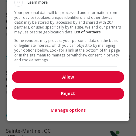
Learn more
Your personal data will be processed and information from
Salaberry-de-Valleyfield
, QC
your device (cookies, unique identifiers, and other device
(156 km)
data) may be stored by, accessed by and shared with 207
Construction, production et
partners, or used specifically by this site. We and our partners
may use precise geolocation data.
List of partners.
manutention
Some vendors may process your personal data on the basis
of legitimate interest, which you can object to by managing
your options below. Look for a link at the bottom of this page
or in the site menu to manage or withdraw consent in privacy
Soudeur assembleur (h/f)
and cookie settings.
Salaberry-de-Valleyfield
, QC
Allow
(156 km)
Construction, production et
manutention
Reject
Manage options
Cariste expédition-réception, de soir
Sainte-Martine
, QC