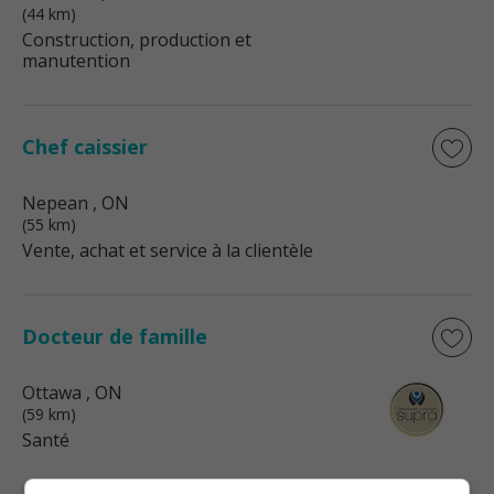
(44 km)
Construction, production et
manutention
Chef caissier
Nepean
, ON
(55 km)
Vente, achat et service à la clientèle
Docteur de famille
Ottawa
, ON
(59 km)
Santé