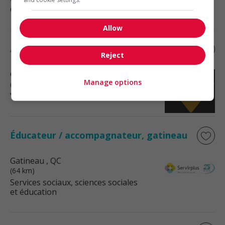
Comptabilité, finance et assurance
Allow
Associé(e) de vente
Reject
Gatineau
, QC
Manage options
(64 km)
Vente, achat et service à la clientèle
Éducateur / accompagnateur, gatineau
Gatineau
, QC
(64 km)
Services sociaux, sciences sociales
et éducation