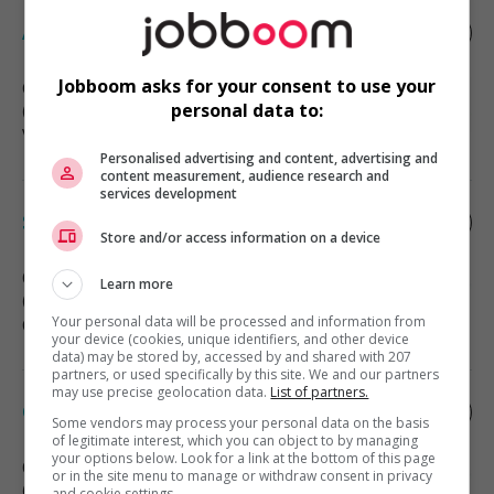
Associé, service à la clientèle
Jobboom asks for your consent to use your
Gatineau
, QC
personal data to:
(60 km)
Vente, achat et service à la clientèle
Personalised advertising and content, advertising and
content measurement, audience research and
services development
Sr financial systems manager
Store and/or access information on a device
Ottawa
, ON
Learn more
(63 km)
Your personal data will be processed and information from
Comptabilité, finance et assurance
your device (cookies, unique identifiers, and other device
data) may be stored by, accessed by and shared with 207
partners, or used specifically by this site. We and our partners
may use precise geolocation data.
List of partners.
Commis comptable
Some vendors may process your personal data on the basis
of legitimate interest, which you can object to by managing
your options below. Look for a link at the bottom of this page
Ottawa
, ON
or in the site menu to manage or withdraw consent in privacy
(63 km)
and cookie settings.