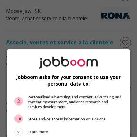
Moose Jaw
, SK
Vente, achat et service à la clientèle
Associe, ventes et service a la clientele
Sherwood Park
, AB
Vente, achat et service à la clientèle
Jobboom asks for your consent to use your
personal data to:
Prepose, service de marchandisage
Personalised advertising and content, advertising and
content measurement, audience research and
Sherwood Park
, AB
services development
Vente, achat et service à la clientèle
Store and/or access information on a device
Learn more
Conseiller vendeur