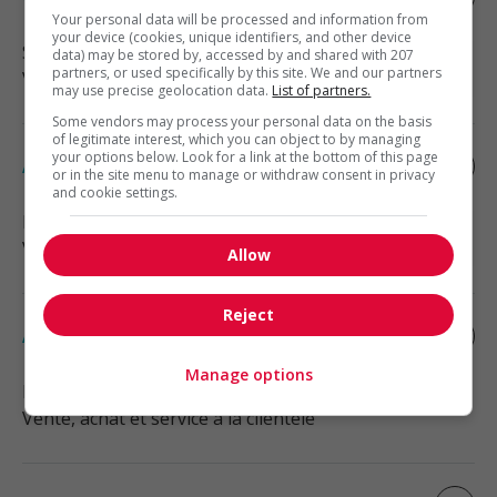
Your personal data will be processed and information from
your device (cookies, unique identifiers, and other device
Sherwood Park
, AB
data) may be stored by, accessed by and shared with 207
partners, or used specifically by this site. We and our partners
Vente, achat et service à la clientèle
may use precise geolocation data.
List of partners.
Some vendors may process your personal data on the basis
of legitimate interest, which you can object to by managing
your options below. Look for a link at the bottom of this page
Associe, cour à bois
or in the site menu to manage or withdraw consent in privacy
and cookie settings.
Edmonton
, AB
Vente, achat et service à la clientèle
Allow
Reject
Associe, service a la clientele
Manage options
Edmonton
, AB
Vente, achat et service à la clientèle