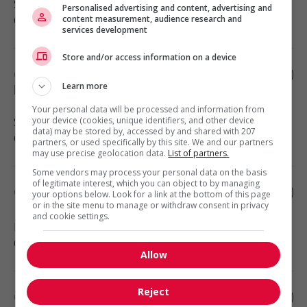
Sainte-Agathe-des-Monts
, QC
Personalised advertising and content, advertising and
content measurement, audience research and
Comptabilité, finance et assurance
services development
Store and/or access information on a device
Conseiller(ère) associé(e) en gestion de
patrimoine
Learn more
Your personal data will be processed and information from
your device (cookies, unique identifiers, and other device
Saint-Sauveur
, QC
data) may be stored by, accessed by and shared with 207
Comptabilité, finance et assurance
partners, or used specifically by this site. We and our partners
may use precise geolocation data.
List of partners.
Some vendors may process your personal data on the basis
of legitimate interest, which you can object to by managing
Cpa
your options below. Look for a link at the bottom of this page
or in the site menu to manage or withdraw consent in privacy
and cookie settings.
Prévost
, QC
Comptabilité, finance et assurance
Allow
Reject
Contrôleur financier