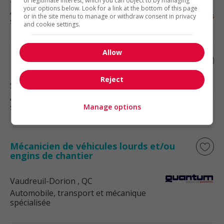
of legitimate interest, which you can object to by managing
your options below. Look for a link at the bottom of this page
Automobile, transport et mécanique
or in the site menu to manage or withdraw consent in privacy
spécialisée
and cookie settings.
Allow
Mécanicien industriel - de jour !
Reject
Saint Eustache
, QC
Automobile, transport et mécanique
spécialisée
Manage options
Mécanicien de véhicules lourds et/ou
engins de chantier
Vaudreuil-Dorion
, QC
Automobile, transport et mécanique
spécialisée