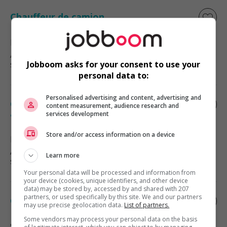
Chauffeur de camion
Hamilton
, ON
Automobile, transport et mécanique
spécialisée
Jobboom asks for your consent to use your
personal data to:
Personalised advertising and content, advertising and
Chef d’atelier – machinerie lourde &
content measurement, audience research and
agricole
services development
Store and/or access information on a device
Mirabel
, QC
Automobile, transport et mécanique
Learn more
spécialisée
Your personal data will be processed and information from
your device (cookies, unique identifiers, and other device
data) may be stored by, accessed by and shared with 207
partners, or used specifically by this site. We and our partners
Chef répartiteur (3704)
may use precise geolocation data.
List of partners.
Some vendors may process your personal data on the basis
Saint-Lazare
, QC