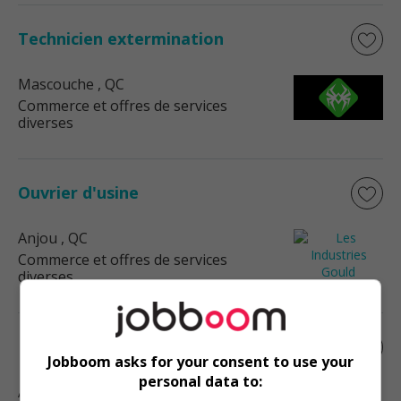
Technicien extermination
Mascouche
, QC
Commerce et offres de services
diverses
Ouvrier d'usine
Anjou
, QC
Commerce et offres de services
diverses
Emballeur / emballeuse
Jobboom asks for your consent to use your
personal data to:
Anjou
, QC