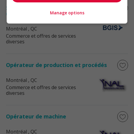
Superviseur de nettoyage (secteur)
Manage options
(contrat - 1 ans)
Montréal
, QC
Commerce et offres de services
diverses
Opérateur de production et procédés
Montréal
, QC
Commerce et offres de services
diverses
Opérateur de machine
Montréal
, QC