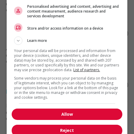
Commerce et offres de services
Personalised advertising and content, advertising and
diverses
content measurement, audience research and
services development
Store and/or access information on a device
Emballeur / emballeuse / aide plancher
Learn more
Anjou
, QC
Your personal data will be processed and information from
Commerce et offres de services
your device (cookies, unique identifiers, and other device
data) may be stored by, accessed by and shared with 207
diverses
partners, or used specifically by this site. We and our partners
may use precise geolocation data.
List of partners.
Some vendors may process your personal data on the basis
of legitimate interest, which you can object to by managing
Préposée à l'entretien ménager-temps
your options below. Look for a link at the bottom of this page
plein19.40$/h
or in the site menu to manage or withdraw consent in privacy
and cookie settings.
Montréal
, QC
Commerce et offres de services
Allow
diverses
Reject