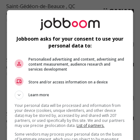
Saint-Gédéon-de-Beauce
, QC
Construction, production et
manutention
Jobboom asks for your consent to use your
Électricien(ne)
personal data to:
Saint-Gédéon-de-Beauce
Personalised advertising and content, advertising and
, QC
content measurement, audience research and
Construction, production et
services development
manutention
Store and/or access information on a device
Learn more
Formateur(trice) de production
Your personal data will be processed and information from
your device (cookies, unique identifiers, and other device
Saint-Gédéon-de-Beauce
, QC
data) may be stored by, accessed by and shared with 207
Construction, production et
partners, or used specifically by this site. We and our partners
may use precise geolocation data.
List of partners.
manutention
Some vendors may process your personal data on the basis
of legitimate interest, which you can object to by managing