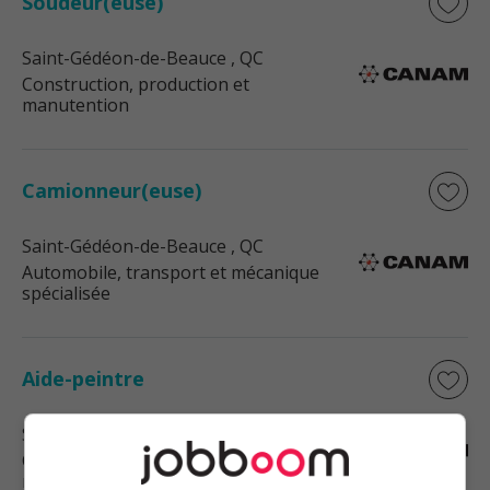
Soudeur(euse)
Saint-Gédéon-de-Beauce
, QC
Construction, production et
manutention
Camionneur(euse)
Saint-Gédéon-de-Beauce
, QC
Automobile, transport et mécanique
spécialisée
Aide-peintre
Saint-Gédéon-de-Beauce
, QC
Construction, production et
manutention