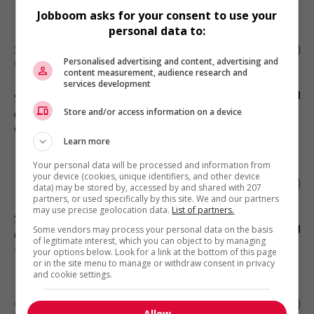
Jobboom asks for your consent to use your
personal data to:
Stagiaire en génie industriel
(amélioration continue)
Personalised advertising and content, advertising and
content measurement, audience research and
services development
Saint-Gédéon-de-Beauce
, QC
Store and/or access information on a device
Génie, biopharmaceutique, sciences
et techniques scientifiques
Learn more
Your personal data will be processed and information from
your device (cookies, unique identifiers, and other device
Manutentionnaire aide au chargement
data) may be stored by, accessed by and shared with 207
partners, or used specifically by this site. We and our partners
may use precise geolocation data.
List of partners.
Saint-Gédéon-de-Beauce
, QC
Some vendors may process your personal data on the basis
Construction, production et
of legitimate interest, which you can object to by managing
manutention
your options below. Look for a link at the bottom of this page
or in the site menu to manage or withdraw consent in privacy
and cookie settings.
Opérateur(trice) de machines
Allow