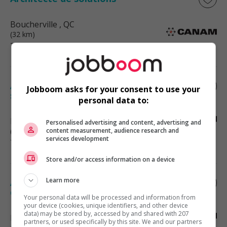
Boucherville
, QC
(32 km)
Technologies et médias numériques
Administrateur(trice) de système,
Jobboom asks for your consent to use your
spécialiste en automatisation
personal data to:
Boucherville
, QC
Personalised advertising and content, advertising and
(32 km)
content measurement, audience research and
services development
Technologies et médias numériques
Store and/or access information on a device
Learn more
Analyste fonctionnel(le) en intelligence
d’affaires (bi)
Your personal data will be processed and information from
your device (cookies, unique identifiers, and other device
data) may be stored by, accessed by and shared with 207
Boucherville
, QC
partners, or used specifically by this site. We and our partners