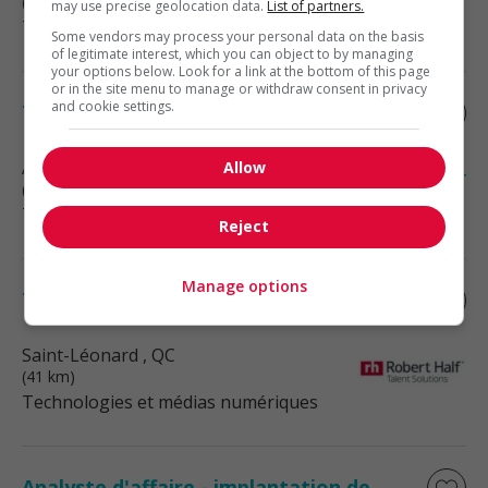
(32 km)
may use precise geolocation data.
List of partners.
Technologies et médias numériques
Some vendors may process your personal data on the basis
of legitimate interest, which you can object to by managing
your options below. Look for a link at the bottom of this page
or in the site menu to manage or withdraw consent in privacy
and cookie settings.
Technicien support informatique
Anjou
, QC
Allow
(36 km)
Technologies et médias numériques
Reject
Manage options
Technicien en support ti
Saint-Léonard
, QC
(41 km)
Technologies et médias numériques
Analyste d'affaire - implantation de